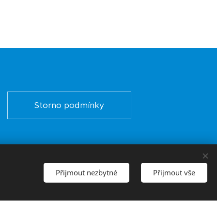
Storno podmínky
jčastější otázky
Přijmout nezbytné
Přijmout vše