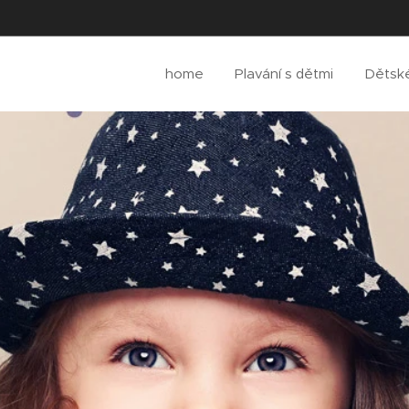
home
Plavání s dětmi
Dětsk