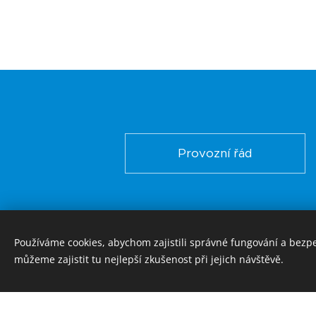
Provozní řád
Systém náhradních
Používáme cookies, abychom zajistili správné fungování a bezp
můžeme zajistit tu nejlepší zkušenost při jejich návštěvě.