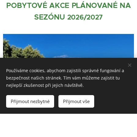
POBYTOVÉ AKCE PLÁNOVANÉ NA
SEZÓNU
2026/2027
Používáme cookies, abychom zajistili správné fungování a
bezpečnost našich stránek. Tím vám můžeme zajistit tu
nejlepší zkušenost při jejich návštěvě.
Přijmout nezbytné
Přijmout vše