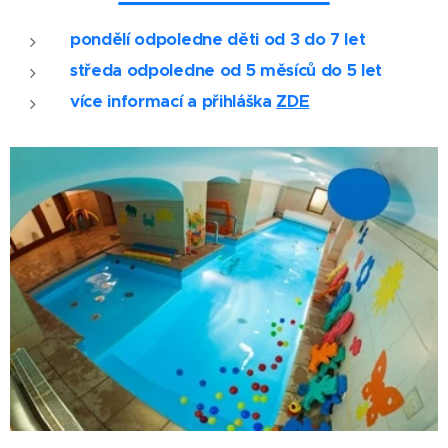
pondělí odpoledne děti od 3 do 7 let
středa odpoledne
od 5 měsíců do 5 let
více informací a přihláška
ZDE