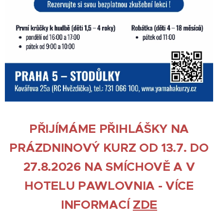
PŘIJÍMÁME PŘIHLÁŠKY NA
PRÁZDNINOVÝ KURZ OD 13.7. DO
27.8.2026 NA SMÍCHOVĚ A V
HOTELU PAWLOVNIA - VÍCE
INFORMACÍ
ZDE