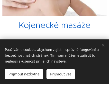
Kojenecké masáže
Používáme cookies, abychom zajistili správné fungování a
bezpečnost našich stránek. Tím vám můžeme zajistit tu
nejlepší zkušenost při jejich návštěvě.
Přijmout nezbytné
Přijmout vše