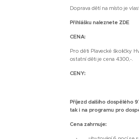
Doprava dětí na místo je vlas
Přihlášku naleznete ZDE
CENA:
Pro děti Plavecké školičky Hv
ostatní děti je cena 4300,-.
CENY:
Příjezd dalšího dospělého 9
tak i na programu pro dospě
Cena zahrnuje:
ubytování 6 nocí se s