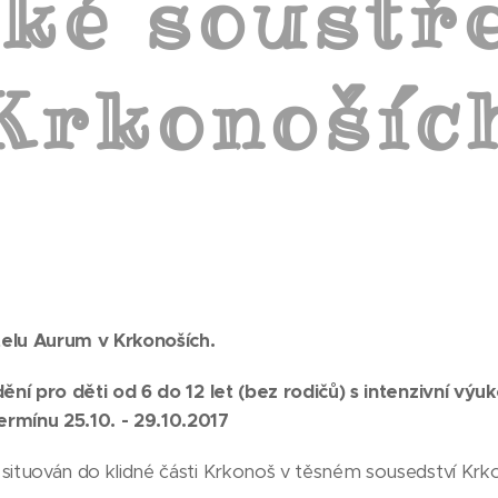
ké soustř
Krkonošíc
telu Aurum v Krkonoších.
ní pro děti od 6 do 12 let (bez rodičů) s intenzivní výu
rmínu 25.10. - 29.10.2017
 situován do klidné části Krkonoš v těsném sousedství Kr