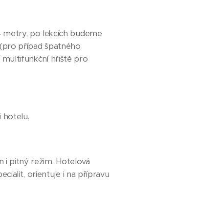
4 metry, po lekcích budeme
u (pro případ špatného
 multifunkční hřiště pro
 hotelu.
n i pitný režim. Hotelová
alit, orientuje i na přípravu