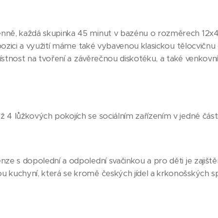
enně, každá skupinka 45 minut v bazénu o rozměrech 12x
ispozici a využití máme také vybavenou klasickou tělocvičn
 místnost na tvoření a závěrečnou diskotéku, a také venkovní
 4 lůžkových pokojích se sociálním zařízením v jedné části
ze s dopolední a odpolední svačinkou a pro děti je zajiště
 kuchyní, která se kromě českých jídel a krkonošských speci