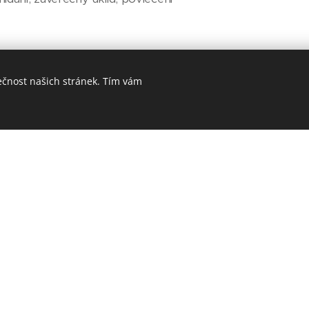
ečnost našich stránek. Tím vám
u na 30°C
ernet
a tvoření
 cvičení
činnosti dětí i maminek
 program