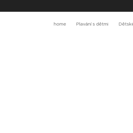
home
Plavání s dětmi
Dětsk