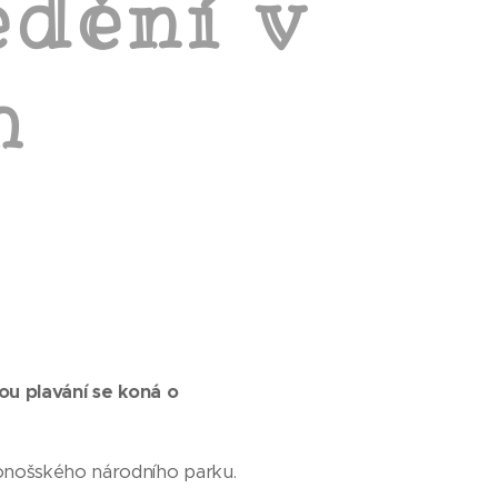
edění v
h
kou plavání se koná o
konošského národního parku.