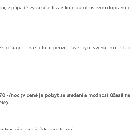
tní, v případě vyšší účasti zajistíme autobusovou dopravu 
ězdička je cena s plnou penzí, plaveckým výcvikem i ostatn
70,-/noc (v ceně je pobyt se snídaní a možnost účasti n
lé).
nídaní, závěrečný úklid, povlečení